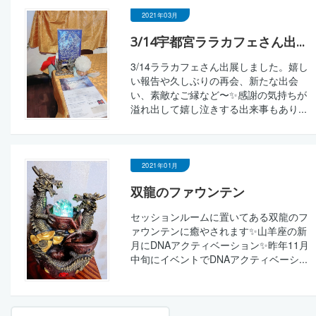
2021年03月
3/14宇都宮ララカフェさん出...
3/14ララカフェさん出展しました。嬉し
い報告や久しぶりの再会、新たな出会
い、素敵なご縁など〜✨感謝の気持ちが
溢れ出して嬉し泣きする出来事もあり...
2021年01月
双龍のファウンテン
セッションルームに置いてある双龍のフ
ァウンテンに癒やされます✨山羊座の新
月にDNAアクティベーション✨昨年11月
中旬にイベントでDNAアクティベーシ...